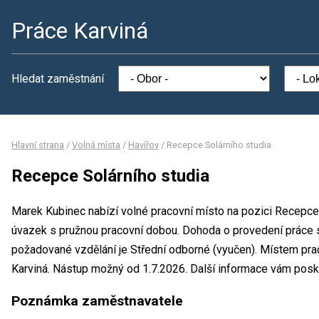
Práce Karviná
Hledat zaměstnání
Hlavní strana
/
Volná místa
/
Havířov
/
Recepce Solárního studia
Recepce Solárního studia
Marek Kubinec nabízí volné pracovní místo na pozici Recepce 
úvazek s pružnou pracovní dobou. Dohoda o provedení práce
požadované vzdělání je Střední odborné (vyučen). Místem prac
Karviná. Nástup možný od 1.7.2026. Další informace vám pos
Poznámka zaměstnavatele