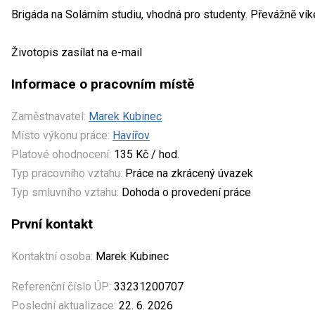
Brigáda na Solárním studiu, vhodná pro studenty. Převážně ví
Životopis zasílat na e-mail
Informace o pracovním místě
Zaměstnavatel:
Marek Kubinec
Místo výkonu práce:
Havířov
Platové ohodnocení:
135 Kč / hod.
Typ pracovního vztahu:
Práce na zkrácený úvazek
Typ smluvního vztahu:
Dohoda o provedení práce
První kontakt
Kontaktní osoba:
Marek Kubinec
Referenční číslo ÚP:
33231200707
Poslední aktualizace:
22. 6. 2026