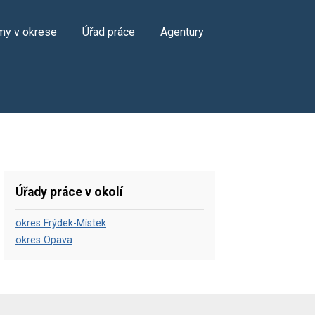
my v okrese
Úřad práce
Agentury
Úřady práce v okolí
okres Frýdek-Místek
okres Opava