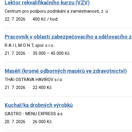
Lektor rekvalifikačního kurzu (VZV)
Centrum pro podporu podnikání a zaměstnanosti, z. ú.
22. 7. 2026
·
400 Kč / hod.
Pracovník v oblasti zabezpečovacího a sdělovacího z
R A I L M O N T, spol. s r.o.
21. 7. 2026
·
35 000 – 45 000 Kč
Maséři (kromě odborných masérů ve zdravotnictví)
THAI OSTRAVA HAVIROV s.r.o.
21. 7. 2026
·
22 400 Kč
Kuchař/ka drobných výrobků
GASTRO - MENU EXPRESS a.s.
20. 7. 2026
·
26 000 Kč