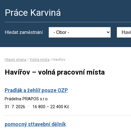
Práce Karviná
Hledat zaměstnání
Hlavní strana
/
Volná místa
/
Havířov
Havířov – volná pracovní místa
Pradlák a žehlíř pouze OZP
Prádelna PRAPOS s.r.o.
31. 7. 2026
·
16 800 – 22 400 Kč
pomocný sttavební dělník