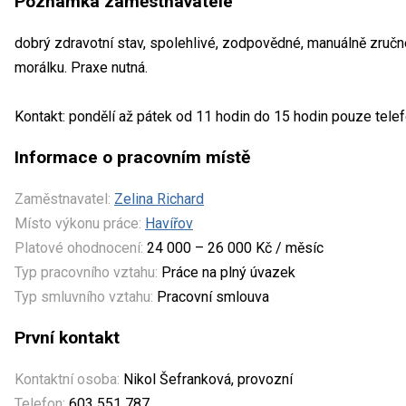
Poznámka zaměstnavatele
dobrý zdravotní stav, spolehlivé, zodpovědné, manuálně zručn
morálku. Praxe nutná.
Kontakt: pondělí až pátek od 11 hodin do 15 hodin pouze tele
Informace o pracovním místě
Zaměstnavatel:
Zelina Richard
Místo výkonu práce:
Havířov
Platové ohodnocení:
24 000 – 26 000 Kč / měsíc
Typ pracovního vztahu:
Práce na plný úvazek
Typ smluvního vztahu:
Pracovní smlouva
První kontakt
Kontaktní osoba:
Nikol Šefranková, provozní
Telefon:
603 551 787