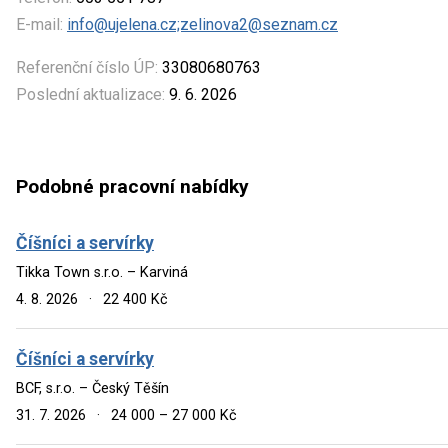
E-mail:
info@ujelena.cz;zelinova2@seznam.cz
Referenční číslo ÚP:
33080680763
Poslední aktualizace:
9. 6. 2026
Podobné pracovní nabídky
Číšníci a servírky
Tikka Town s.r.o. – Karviná
4. 8. 2026
·
22 400 Kč
Číšníci a servírky
BCF, s.r.o. – Český Těšín
31. 7. 2026
·
24 000 – 27 000 Kč