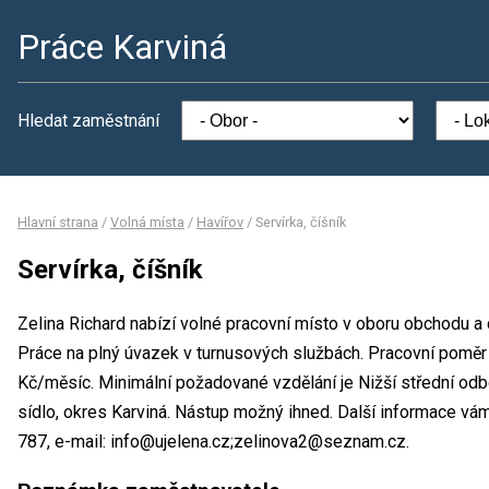
Práce Karviná
Hledat zaměstnání
Hlavní strana
/
Volná místa
/
Havířov
/
Servírka, číšník
Servírka, číšník
Zelina Richard nabízí volné pracovní místo v oboru obchodu a c
Práce na plný úvazek v turnusových službách. Pracovní pomě
Kč/měsíc. Minimální požadované vzdělání je Nižší střední odbo
sídlo, okres Karviná. Nástup možný ihned. Další informace vám
787, e-mail: info@ujelena.cz;zelinova2@seznam.cz.