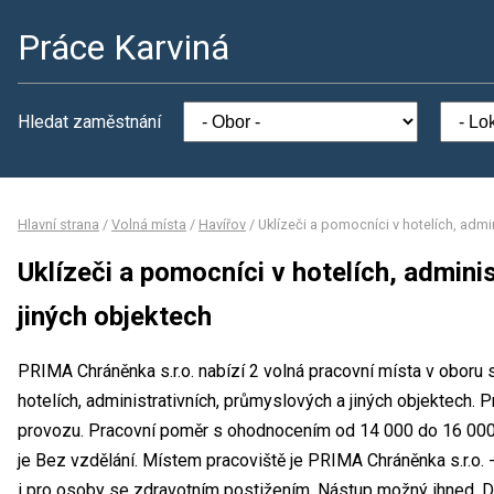
Práce Karviná
Hledat zaměstnání
Hlavní strana
/
Volná místa
/
Havířov
/
Uklízeči a pomocníci v hotelích, admi
Uklízeči a pomocníci v hotelích, admini
jiných objektech
PRIMA Chráněnka s.r.o. nabízí 2 volná pracovní místa v oboru 
hotelích, administrativních, průmyslových a jiných objektech
provozu. Pracovní poměr s ohodnocením od 14 000 do 16 000
je Bez vzdělání. Místem pracoviště je PRIMA Chráněnka s.r.o. 
i pro osoby se zdravotním postižením. Nástup možný ihned. 