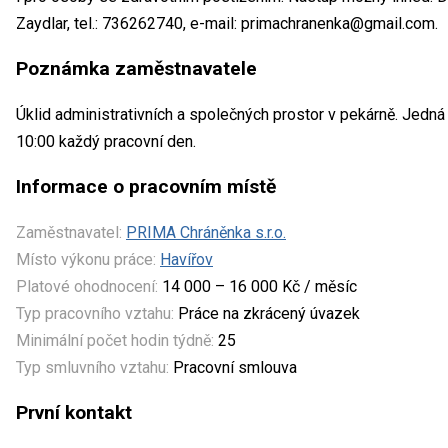
Zaydlar, tel.: 736262740, e-mail: primachranenka@gmail.com.
Poznámka zaměstnavatele
Úklid administrativních a společných prostor v pekárně. Jedná
10:00 každý pracovní den.
Informace o pracovním místě
Zaměstnavatel:
PRIMA Chráněnka s.r.o.
Místo výkonu práce:
Havířov
Platové ohodnocení:
14 000 – 16 000 Kč / měsíc
Typ pracovního vztahu:
Práce na zkrácený úvazek
Minimální počet hodin týdně:
25
Typ smluvního vztahu:
Pracovní smlouva
První kontakt