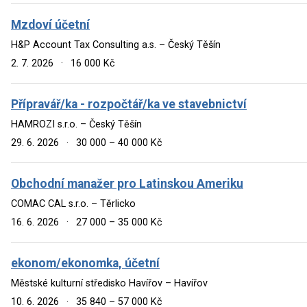
Mzdoví účetní
H&P Account Tax Consulting a.s. – Český Těšín
2. 7. 2026
·
16 000 Kč
Přípravář/ka - rozpočtář/ka ve stavebnictví
HAMROZI s.r.o. – Český Těšín
29. 6. 2026
·
30 000 – 40 000 Kč
Obchodní manažer pro Latinskou Ameriku
COMAC CAL s.r.o. – Těrlicko
16. 6. 2026
·
27 000 – 35 000 Kč
ekonom/ekonomka, účetní
Městské kulturní středisko Havířov – Havířov
10. 6. 2026
·
35 840 – 57 000 Kč