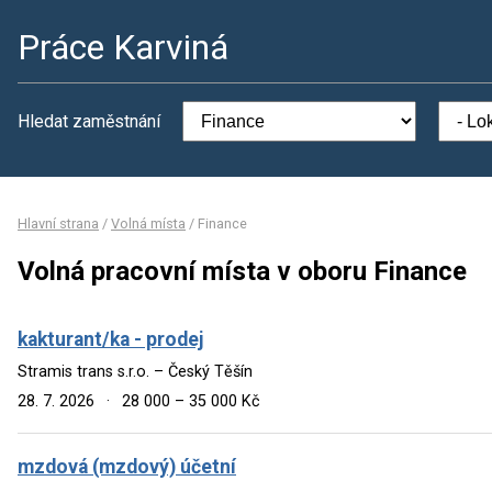
Práce Karviná
Hledat zaměstnání
Hlavní strana
/
Volná místa
/
Finance
Volná pracovní místa v oboru Finance
kakturant/ka - prodej
Stramis trans s.r.o. – Český Těšín
28. 7. 2026
·
28 000 – 35 000 Kč
mzdová (mzdový) účetní