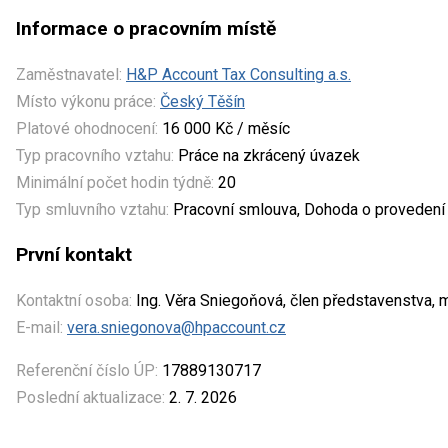
Informace o pracovním místě
Zaměstnavatel:
H&P Account Tax Consulting a.s.
Místo výkonu práce:
Český Těšín
Platové ohodnocení:
16 000 Kč / měsíc
Typ pracovního vztahu:
Práce na zkrácený úvazek
Minimální počet hodin týdně:
20
Typ smluvního vztahu:
Pracovní smlouva, Dohoda o provedení
První kontakt
Kontaktní osoba:
Ing. Věra Sniegoňová, člen představenstva, 
E-mail:
vera.sniegonova@hpaccount.cz
Referenční číslo ÚP:
17889130717
Poslední aktualizace:
2. 7. 2026