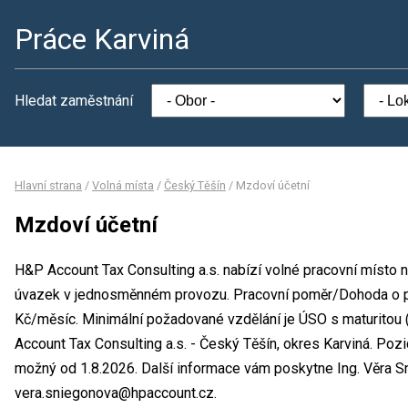
Práce Karviná
Hledat zaměstnání
Hlavní strana
/
Volná místa
/
Český Těšín
/
Mzdoví účetní
Mzdoví účetní
H&P Account Tax Consulting a.s. nabízí volné pracovní místo 
úvazek v jednosměnném provozu. Pracovní poměr/Dohoda o 
Kč/měsíc. Minimální požadované vzdělání je ÚSO s maturitou 
Account Tax Consulting a.s. - Český Těšín, okres Karviná. Pozi
možný od 1.8.2026. Další informace vám poskytne Ing. Věra S
vera.sniegonova@hpaccount.cz.