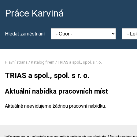
Práce Karviná
Hledat zaměstnání
Hlavní strana
/
Katalog firem
/
TRIAS a spol., spol. s r. o.
TRIAS a spol., spol. s r. o.
Aktuální nabídka pracovních míst
Aktuálně neevidujeme žádnou pracovní nabídku.