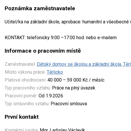
Poznámka zaměstnavatele
Učitel/ka na základní škole, aprobace: humanitní a všeobecně
KONTAKT: telefonicky 9:00 –17:00 hod. nebo e-mailem
Informace o pracovním místě
Zaměstnavatel:
Dětský domov se školou a základní škola, Těrli
Místo výkonu práce:
Těrlicko
Platové ohodnocení:
40 000 – 59 000 Kč / měsíc
Typ pracovního vztahu:
Práce na plný úvazek
Pracovní poměr:
Od 1.9.2026
Typ smluvního vztahu:
Pracovní smlouva
První kontakt
Kontaktní osoba:
Mgr. Ladislav Václavík