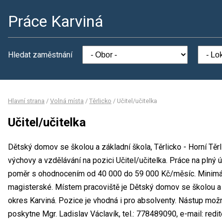
Práce Karviná
Hledat zaměstnání
Hlavní strana
/
Volná místa
/
Těrlicko
/
Učitel/učitelka
Učitel/učitelka
Dětský domov se školou a základní škola, Těrlicko - Horní Těr
výchovy a vzdělávání na pozici Učitel/učitelka. Práce na pln
poměr s ohodnocením od 40 000 do 59 000 Kč/měsíc. Minimál
magisterské. Místem pracoviště je Dětský domov se školou a zá
okres Karviná. Pozice je vhodná i pro absolventy. Nástup mož
poskytne Mgr. Ladislav Václavík, tel.: 778489090, e-mail: redi