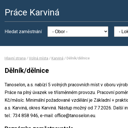
Práce Karviná
Hledat zaměstnání
Hlavní strana
/
Volná místa
/
Karviná
/
Dělník/dělnice
Dělník/dělnice
Tanoselon, a.s. nabízí 5 volných pracovních míst v oboru výrob
Práce na plný úvazek ve třísměnném provozu. Pracovní pomě
Kč/měsíc. Minimální požadované vzdělání je Základní + prakti
a.s. Karviná, okres Karviná. Nástup možný od 7.7.2026. Další
tel.: 734 858 946, e-mail: office@tanoselon.eu.