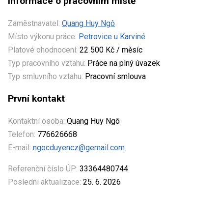
Informace o pracovním místě
Zaměstnavatel:
Quang Huy Ngô
Místo výkonu práce:
Petrovice u Karviné
Platové ohodnocení:
22 500 Kč / měsíc
Typ pracovního vztahu:
Práce na plný úvazek
Typ smluvního vztahu:
Pracovní smlouva
První kontakt
Kontaktní osoba:
Quang Huy Ngô
Telefon:
776626668
E-mail:
ngocduyencz@gemail.com
Referenční číslo ÚP:
33364480744
Poslední aktualizace:
25. 6. 2026