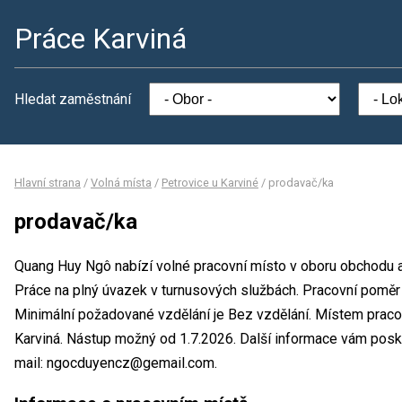
Práce Karviná
Hledat zaměstnání
Hlavní strana
/
Volná místa
/
Petrovice u Karviné
/
prodavač/ka
prodavač/ka
Quang Huy Ngô nabízí volné pracovní místo v oboru obchodu a
Práce na plný úvazek v turnusových službách. Pracovní pomě
Minimální požadované vzdělání je Bez vzdělání. Místem praco
Karviná. Nástup možný od 1.7.2026. Další informace vám posk
mail: ngocduyencz@gemail.com.