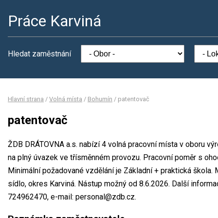
Práce Karviná
Hledat zaměstnání
Hlavní strana
/
Volná místa
/
Bohumín
/
patentovač
patentovač
ŽDB DRÁTOVNA a.s. nabízí 4 volná pracovní místa v oboru výr
na plný úvazek ve třísměnném provozu. Pracovní poměr s oh
Minimální požadované vzdělání je Základní + praktická škola
sídlo, okres Karviná. Nástup možný od 8.6.2026. Další informa
724962470, e-mail: personal@zdb.cz.