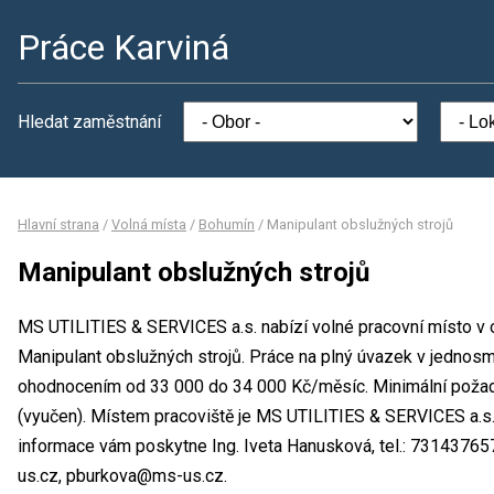
Práce Karviná
Hledat zaměstnání
Hlavní strana
/
Volná místa
/
Bohumín
/
Manipulant obslužných strojů
Manipulant obslužných strojů
MS UTILITIES & SERVICES a.s. nabízí volné pracovní místo v 
Manipulant obslužných strojů. Práce na plný úvazek v jedno
ohodnocením od 33 000 do 34 000 Kč/měsíc. Minimální požad
(vyučen). Místem pracoviště je MS UTILITIES & SERVICES a.s.,
informace vám poskytne Ing. Iveta Hanusková, tel.: 7314376
us.cz, pburkova@ms-us.cz.