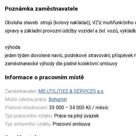
Poznámka zaměstnavatele
Obsluha staveb. strojů (kolový nakládač), VZV, multifunkčního au
opravy a základní provozní údržby vozidel a žel. vozů, vykládka
výhoda:
jeden týden dovolené navíc, podnikové stravování, příspěvek na 
zaměstnanecké výhody dle platné kolektivní smlouvy
Informace o pracovním místě
Zaměstnavatel:
MS UTILITIES & SERVICES a.s.
Místo výkonu práce:
Bohumín
Platové ohodnocení:
33 000 – 34 000 Kč / měsíc
Typ pracovního vztahu:
Práce na plný úvazek
Typ smluvního vztahu:
Pracovní smlouva