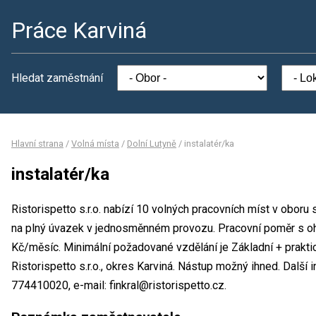
Práce Karviná
Hledat zaměstnání
Hlavní strana
/
Volná místa
/
Dolní Lutyně
/
instalatér/ka
instalatér/ka
Ristorispetto s.r.o. nabízí 10 volných pracovních míst v oboru 
na plný úvazek v jednosměnném provozu. Pracovní poměr s 
Kč/měsíc. Minimální požadované vzdělání je Základní + prakti
Ristorispetto s.r.o., okres Karviná. Nástup možný ihned. Další 
774410020, e-mail: finkral@ristorispetto.cz.