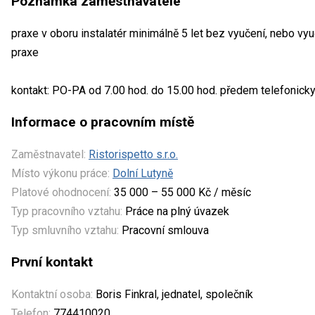
Poznámka zaměstnavatele
praxe v oboru instalatér minimálně 5 let bez vyučení, nebo vy
praxe
kontakt: PO-PA od 7.00 hod. do 15.00 hod. předem telefonick
Informace o pracovním místě
Zaměstnavatel:
Ristorispetto s.r.o.
Místo výkonu práce:
Dolní Lutyně
Platové ohodnocení:
35 000 – 55 000 Kč / měsíc
Typ pracovního vztahu:
Práce na plný úvazek
Typ smluvního vztahu:
Pracovní smlouva
První kontakt
Kontaktní osoba:
Boris Finkral, jednatel, společník
Telefon:
774410020