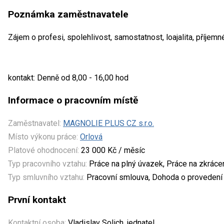
Poznámka zaměstnavatele
Zájem o profesi, spolehlivost, samostatnost, loajalita, příje
kontakt: Denně od 8,00 - 16,00 hod
Informace o pracovním místě
Zaměstnavatel:
MAGNOLIE PLUS CZ s.r.o.
Místo výkonu práce:
Orlová
Platové ohodnocení:
23 000 Kč / měsíc
Typ pracovního vztahu:
Práce na plný úvazek, Práce na zkrác
Typ smluvního vztahu:
Pracovní smlouva, Dohoda o provedení
První kontakt
Kontaktní osoba:
Vladislav Solich, jednatel