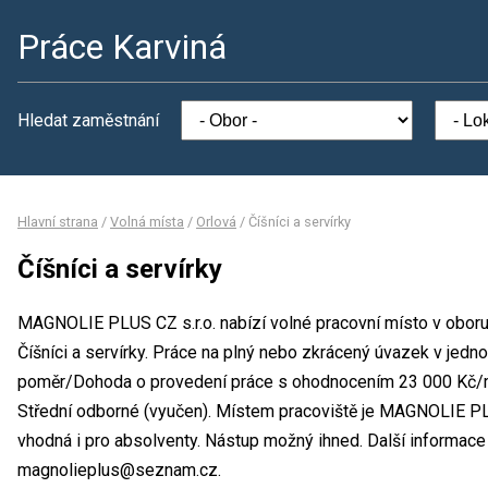
Práce Karviná
Hledat zaměstnání
Hlavní strana
/
Volná místa
/
Orlová
/
Číšníci a servírky
Číšníci a servírky
MAGNOLIE PLUS CZ s.r.o. nabízí volné pracovní místo v oboru
Číšníci a servírky. Práce na plný nebo zkrácený úvazek v je
poměr/Dohoda o provedení práce s ohodnocením 23 000 Kč/mě
Střední odborné (vyučen). Místem pracoviště je MAGNOLIE PLUS
vhodná i pro absolventy. Nástup možný ihned. Další informace 
magnolieplus@seznam.cz.