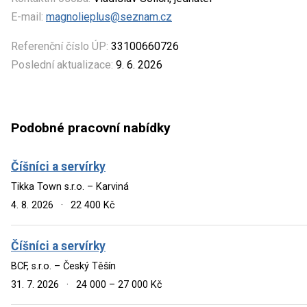
E-mail:
magnolieplus@seznam.cz
Referenční číslo ÚP:
33100660726
Poslední aktualizace:
9. 6. 2026
Podobné pracovní nabídky
Číšníci a servírky
Tikka Town s.r.o. – Karviná
4. 8. 2026
·
22 400 Kč
Číšníci a servírky
BCF, s.r.o. – Český Těšín
31. 7. 2026
·
24 000 – 27 000 Kč