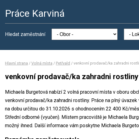
Práce Karviná
Hledat zaměstnání
Hlavní strana
/
Volná místa
/
Petřvald
/
venkovní prodavač/ka zahradni rostl
venkovní prodavač/ka zahradni rostliny
Michaela Burgetová nabízí 2 volná pracovní místa v oboru obc
venkovní prodavač/ka zahradni rostliny. Práce na plný úvaz
na dobu určitou do 31.10.2026 s ohodnocením 22 400 Kč/měsí
Střední odborné (vyučen). Místem pracoviště je Michaela Burg
možný ihned. Další informace vám poskytne Michaela Burgetov