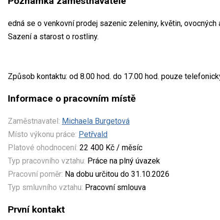
Poznámka zaměstnavatele
edná se o venkovní prodej sazenic zeleniny, květin, ovocných
Sazení a starost o rostliny.
Způsob kontaktu: od 8.00 hod. do 17.00 hod. pouze telefonick
Informace o pracovním místě
Zaměstnavatel:
Michaela Burgetová
Místo výkonu práce:
Petřvald
Platové ohodnocení:
22 400 Kč / měsíc
Typ pracovního vztahu:
Práce na plný úvazek
Pracovní poměr:
Na dobu určitou do 31.10.2026
Typ smluvního vztahu:
Pracovní smlouva
První kontakt