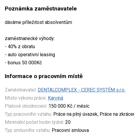
Poznámka zaměstnavatele
dáváme příležitost absolventům
zaměstnanecké výhody:
- 40% z obratu
- auto operativní leasing
- bonus 50 000Kč
Informace o pracovním místě
Zaměstnavatel:
DENTALCOMPLEX - CEREC SYSTÉM s.r.o.
Místo výkonu práce:
Karviná
Platové ohodnocení:
150 000 Kč / měsíc
Typ pracovního vztahu:
Práce na plný úvazek, Práce na zkrác
Minimální počet hodin týdně:
20
Typ smluvního vztahu:
Pracovní smlouva