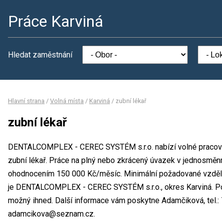
Práce Karviná
Hledat zaměstnání
Hlavní strana
/
Volná místa
/
Karviná
/
zubní lékař
zubní lékař
DENTALCOMPLEX - CEREC SYSTÉM s.r.o. nabízí volné pracovní 
zubní lékař. Práce na plný nebo zkrácený úvazek v jednosmě
ohodnocením 150 000 Kč/měsíc. Minimální požadované vzdělá
je DENTALCOMPLEX - CEREC SYSTÉM s.r.o., okres Karviná. Poz
možný ihned. Další informace vám poskytne Adamčiková, tel.:
adamcikova@seznam.cz.