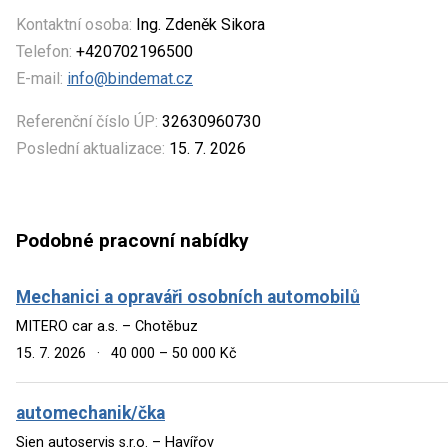
Kontaktní osoba:
Ing. Zdeněk Sikora
Telefon:
+420702196500
E-mail:
info@bindemat.cz
Referenční číslo ÚP:
32630960730
Poslední aktualizace:
15. 7. 2026
Podobné pracovní nabídky
Mechanici a opraváři osobních automobilů
MITERO car a.s. – Chotěbuz
15. 7. 2026
·
40 000 – 50 000 Kč
automechanik/čka
Sien autoservis s.r.o. – Havířov