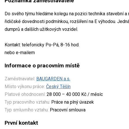
Poznámka zaměstnavatele
Do svého týmu hledáme kolegu na pozici technika stavební a m
řidičské dovednosti podmínkou, rozšíření na E výhodou. Jedná
dumprů a dalších užitkových vozidel.
Kontakt: telefonicky Po-Pá, 8-16 hod.
nebo e-mailem
Informace o pracovním místě
Zaměstnavatel:
BAUGARDEN a.s.
Místo výkonu práce:
Český Těšín
Platové ohodnocení:
28 000 – 40 000 Kč / měsíc
Typ pracovního vztahu:
Práce na plný úvazek
Typ smluvního vztahu:
Pracovní smlouva
První kontakt