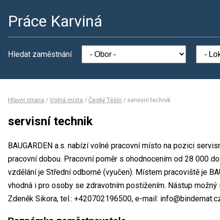
Práce Karviná
Hledat zaměstnání
Hlavní strana
/
Volná místa
/
Český Těšín
/
servisní technik
servisní technik
BAUGARDEN a.s. nabízí volné pracovní místo na pozici servisn
pracovní dobou. Pracovní poměr s ohodnocením od 28 000 do
vzdělání je Střední odborné (vyučen). Místem pracoviště je B
vhodná i pro osoby se zdravotním postižením. Nástup možný i
Zdeněk Sikora, tel.: +420702196500, e-mail: info@bindemat.cz