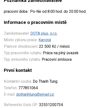
Poznámka zaměstnavatele
pracovní doba : Po-Ne od 8.00 hod. do 20.00 hod.
Informace o pracovním místě
Zaměstnavatel:
DOTA plus, s.r.o.
Místo výkonu práce:
Karviná
Platové ohodnocení:
22 500 Kč / měsíc
Typ pracovního vztahu:
Práce na plný úvazek
Typ smluvního vztahu:
Pracovní smlouva
První kontakt
Kontaktní osoba:
Do Thanh Tung
Telefon:
777851064
E-mail:
dothanhtung@email.cz
Referenční číslo ÚP:
32551200734