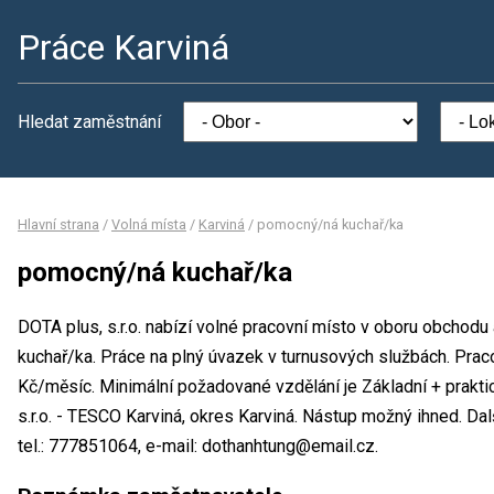
Práce Karviná
Hledat zaměstnání
Hlavní strana
/
Volná místa
/
Karviná
/
pomocný/ná kuchař/ka
pomocný/ná kuchař/ka
DOTA plus, s.r.o. nabízí volné pracovní místo v oboru obchod
kuchař/ka. Práce na plný úvazek v turnusových službách. Pr
Kč/měsíc. Minimální požadované vzdělání je Základní + prakti
s.r.o. - TESCO Karviná, okres Karviná. Nástup možný ihned. D
tel.: 777851064, e-mail: dothanhtung@email.cz.