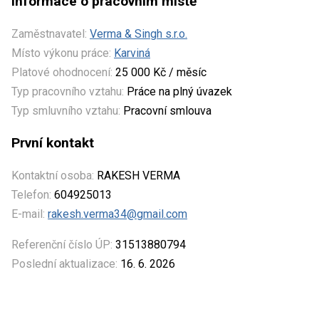
Informace o pracovním místě
Zaměstnavatel:
Verma & Singh s.r.o.
Místo výkonu práce:
Karviná
Platové ohodnocení:
25 000 Kč / měsíc
Typ pracovního vztahu:
Práce na plný úvazek
Typ smluvního vztahu:
Pracovní smlouva
První kontakt
Kontaktní osoba:
RAKESH VERMA
Telefon:
604925013
E-mail:
rakesh.verma34@gmail.com
Referenční číslo ÚP:
31513880794
Poslední aktualizace:
16. 6. 2026