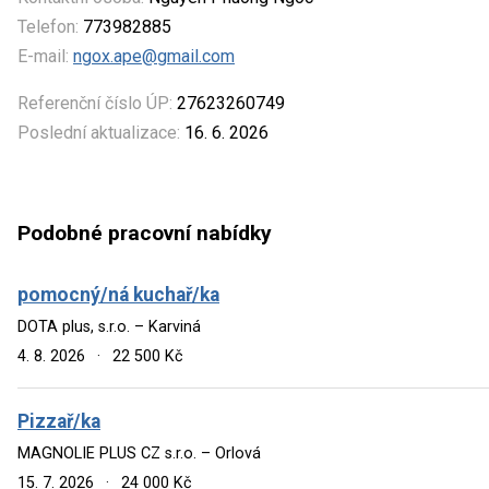
Telefon:
773982885
E-mail:
ngox.ape@gmail.com
Referenční číslo ÚP:
27623260749
Poslední aktualizace:
16. 6. 2026
Podobné pracovní nabídky
pomocný/ná kuchař/ka
DOTA plus, s.r.o. – Karviná
4. 8. 2026
·
22 500 Kč
Pizzař/ka
MAGNOLIE PLUS CZ s.r.o. – Orlová
15. 7. 2026
·
24 000 Kč