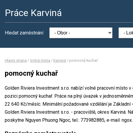
Práce Karviná
Hledat zaměstnání
Hlavní strana
/
Volná místa
/
Karviná
/
pomocný kuchař
pomocný kuchař
Golden Riviera Investment s.r.o. nabízí volné pracovní místo 
pozici pomocný kuchař. Práce na plný úvazek v jednosměnné
22 640 Kč/měsíc. Minimální požadované vzdělání je Základní +
Golden Riviera Investment s.r.o. - pracoviště, okres Karviná.
poskytne Nguyen Phuong Ngoc, tel.: 773982885, e-mail: ngo