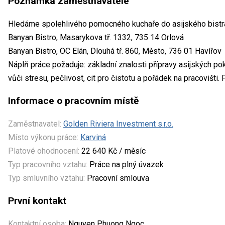
Poznámka zaměstnavatele
Hledáme spolehlivého pomocného kuchaře do asijského bistr
Banyan Bistro, Masarykova tř. 1332, 735 14 Orlová
Banyan Bistro, OC Elán, Dlouhá tř. 860, Město, 736 01 Havířov
Náplň práce požaduje: základní znalosti přípravy asijských p
vůči stresu, pečlivost, cit pro čistotu a pořádek na pracovišti.
Informace o pracovním místě
Zaměstnavatel:
Golden Riviera Investment s.r.o.
Místo výkonu práce:
Karviná
Platové ohodnocení:
22 640 Kč / měsíc
Typ pracovního vztahu:
Práce na plný úvazek
Typ smluvního vztahu:
Pracovní smlouva
První kontakt
Kontaktní osoba:
Nguyen Phuong Ngoc