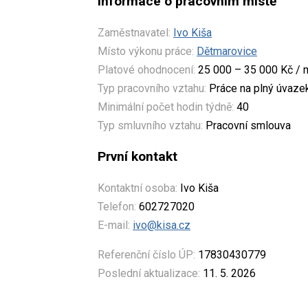
Informace o pracovním místě
Zaměstnavatel:
Ivo Kiša
Místo výkonu práce:
Dětmarovice
Platové ohodnocení:
25 000 – 35 000 Kč / 
Typ pracovního vztahu:
Práce na plný úvaze
Minimální počet hodin týdně:
40
Typ smluvního vztahu:
Pracovní smlouva
První kontakt
Kontaktní osoba:
Ivo Kiša
Telefon:
602727020
E-mail:
ivo@kisa.cz
Referenční číslo ÚP:
17830430779
Poslední aktualizace:
11. 5. 2026