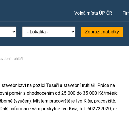
Volná místa ÚP ČR
Fir
Zobrazit nabídky
avební truhláři
stavebnictví na pozici Tesaři a stavební truhláři. Práce na
ovní poměr s ohodnocením od 25 000 do 35 000 Kč/měsíc.
borné (vyučen). Místem pracoviště je Ivo Kiša, pracoviště,
Další informace vám poskytne Ivo Kiša, tel.: 602727020, e-