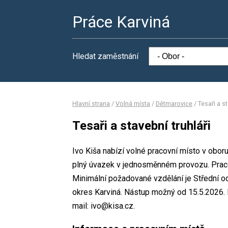
Práce Karviná
Hledat zaměstnání
Hlavní strana
/
Volná místa
/
Dětmarovice
/
Tesaři a st
Tesaři a stavební truhláři
Ivo Kiša nabízí volné pracovní místo v oboru 
plný úvazek v jednosměnném provozu. Prac
Minimální požadované vzdělání je Střední od
okres Karviná. Nástup možný od 15.5.2026. 
mail: ivo@kisa.cz.