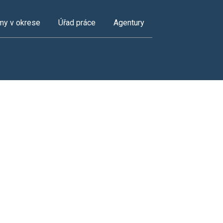
my v okrese
Úřad práce
Agentury