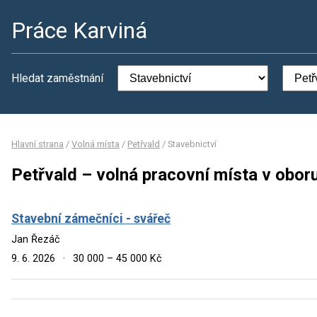
Práce Karviná
Hledat zaměstnání
Hlavní strana
/
Volná místa
/
Petřvald
/
Stavebnictví
Petřvald – volná pracovní místa v obor
Stavební zámečníci - svářeč
Jan Řezáč
9. 6. 2026
·
30 000 – 45 000 Kč