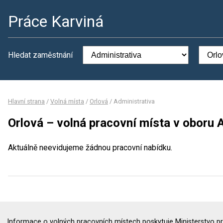
Práce Karviná
Hledat zaměstnání
Hlavní strana
/
Volná místa
/
Orlová
/
Administrativa
Orlová – volná pracovní místa v oboru 
Aktuálně neevidujeme žádnou pracovní nabídku.
Informace o volných pracovních místech poskytuje Ministerstvo pr