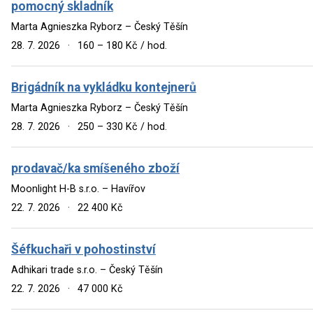
pomocný skladník
Marta Agnieszka Ryborz – Český Těšín
28. 7. 2026
·
160 – 180 Kč / hod.
Brigádník na vykládku kontejnerů
Marta Agnieszka Ryborz – Český Těšín
28. 7. 2026
·
250 – 330 Kč / hod.
prodavač/ka smíšeného zboží
Moonlight H-B s.r.o. – Havířov
22. 7. 2026
·
22 400 Kč
Šéfkuchaři v pohostinství
Adhikari trade s.r.o. – Český Těšín
22. 7. 2026
·
47 000 Kč