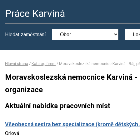
Práce Karviná
Hledat zaměstnání
Hlavní strana
/
Katalog firem
/
Moravskoslezská nemocnice Karviná - Ráj, p
Moravskoslezská nemocnice Karviná - 
organizace
Aktuální nabídka pracovních míst
Všeobecná sestra bez specializace (kromě dětských 
Orlová