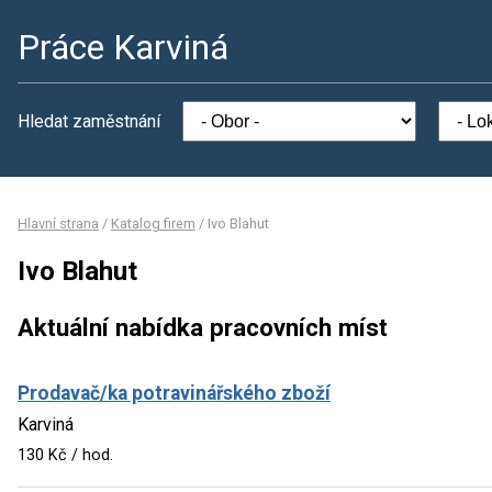
Práce Karviná
Hledat zaměstnání
Hlavní strana
/
Katalog firem
/
Ivo Blahut
Ivo Blahut
Aktuální nabídka pracovních míst
Prodavač/ka potravinářského zboží
Karviná
130 Kč / hod.