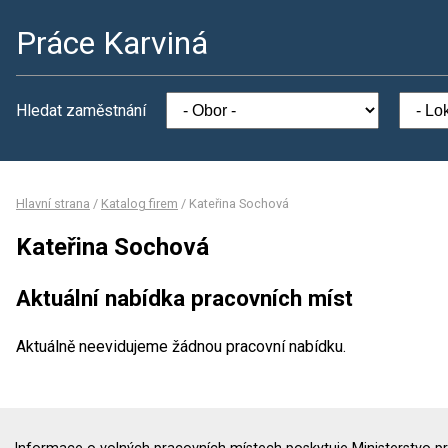
Práce Karviná
Hledat zaměstnání
Hlavní strana
/
Katalog firem
/
Kateřina Sochová
Kateřina Sochová
Aktuální nabídka pracovních míst
Aktuálně neevidujeme žádnou pracovní nabídku.