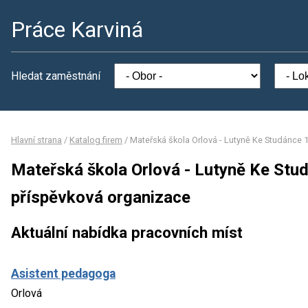
Práce Karviná
Hledat zaměstnání
Hlavní strana
/
Katalog firem
/
Mateřská škola Orlová - Lutyně Ke Studánce 
Mateřská škola Orlová - Lutyně Ke Stu
příspěvková organizace
Aktuální nabídka pracovních míst
Asistent pedagoga
Orlová