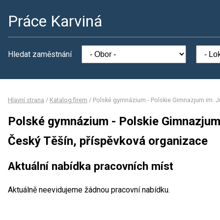
Práce Karviná
Hledat zaměstnání
Hlavní strana
/
Katalog firem
/
Polské gymnázium - Polskie Gimnazjum im. J
Polské gymnázium - Polskie Gimnazjum 
Český Těšín, příspěvková organizace
Aktuální nabídka pracovních míst
Aktuálně neevidujeme žádnou pracovní nabídku.