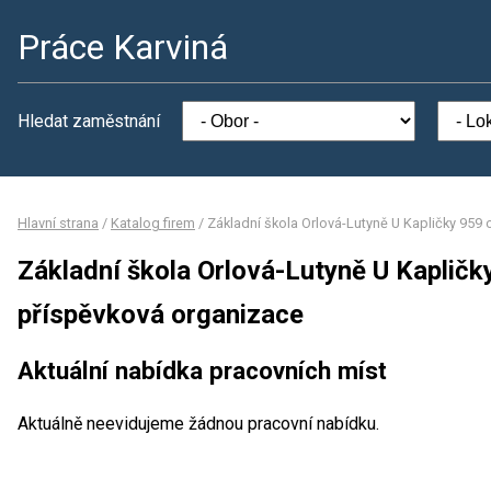
Práce Karviná
Hledat zaměstnání
Hlavní strana
/
Katalog firem
/
Základní škola Orlová-Lutyně U Kapličky 959 
Základní škola Orlová-Lutyně U Kapličk
příspěvková organizace
Aktuální nabídka pracovních míst
Aktuálně neevidujeme žádnou pracovní nabídku.