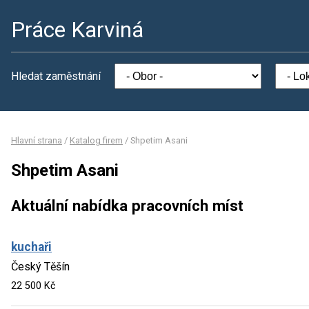
Práce Karviná
Hledat zaměstnání
Hlavní strana
/
Katalog firem
/
Shpetim Asani
Shpetim Asani
Aktuální nabídka pracovních míst
kuchaři
Český Těšín
22 500 Kč