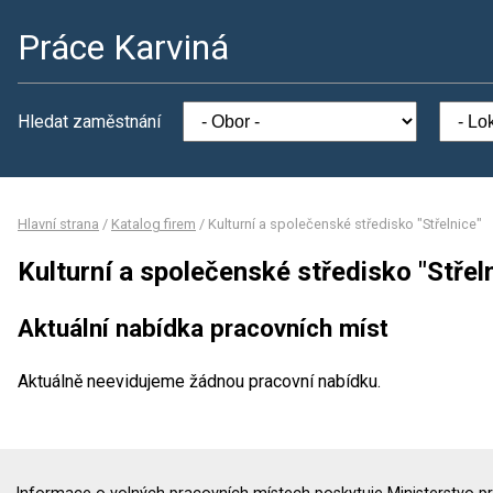
Práce Karviná
Hledat zaměstnání
Hlavní strana
/
Katalog firem
/
Kulturní a společenské středisko "Střelnice"
Kulturní a společenské středisko "Střel
Aktuální nabídka pracovních míst
Aktuálně neevidujeme žádnou pracovní nabídku.