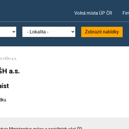
Volná místa ÚP ČR
Fir
Zobrazit nabídky
m HŠH a.s.
H a.s.
íst
dku.