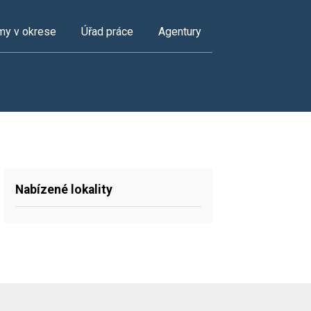
my v okrese
Úřad práce
Agentury
Nabízené lokality