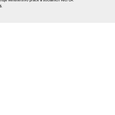
uje Ministerstvo práce a sociálních věcí ČR.
6.