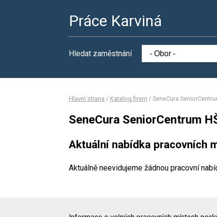
Práce Karviná
Hledat zaměstnání
Hlavní strana
/
Katalog firem
/
SeneCura SeniorCentru
SeneCura SeniorCentrum HŠ
Aktuální nabídka pracovních m
Aktuálně neevidujeme žádnou pracovní nabí