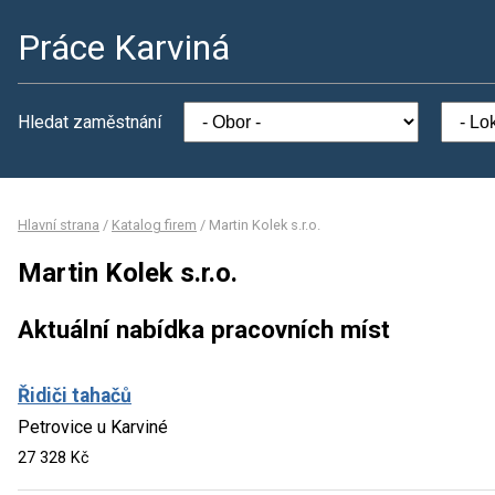
Práce Karviná
Hledat zaměstnání
Hlavní strana
/
Katalog firem
/
Martin Kolek s.r.o.
Martin Kolek s.r.o.
Aktuální nabídka pracovních míst
Řidiči tahačů
Petrovice u Karviné
27 328 Kč