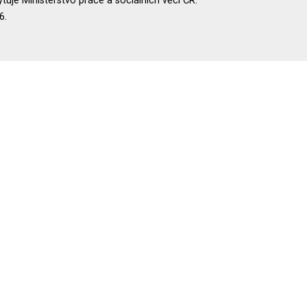
uje Ministerstvo práce a sociálních věcí ČR.
6.