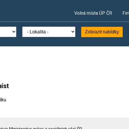
Volná místa ÚP ČR
Fir
Zobrazit nabídky
íst
dku.