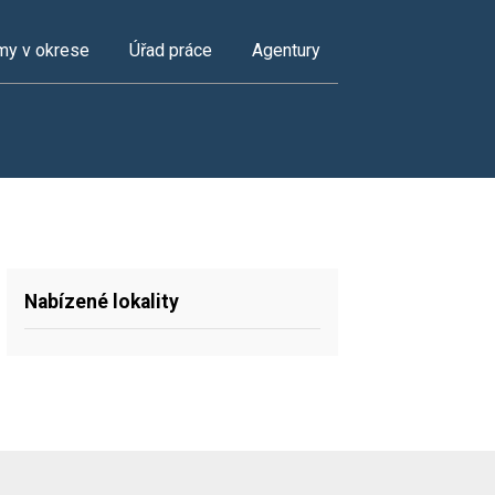
my v okrese
Úřad práce
Agentury
Nabízené lokality