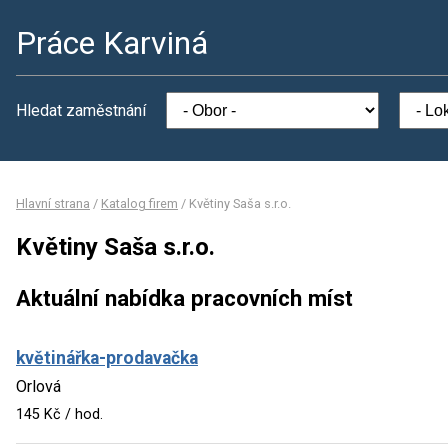
Práce Karviná
Hledat zaměstnání
Hlavní strana
/
Katalog firem
/
Květiny Saša s.r.o.
Květiny Saša s.r.o.
Aktuální nabídka pracovních míst
květinářka-prodavačka
Orlová
145 Kč / hod.