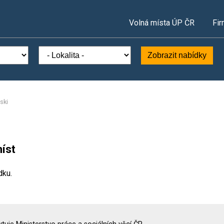
Volná místa ÚP ČR
Fir
Zobrazit nabídky
ski
íst
dku.