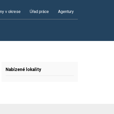
my v okrese
Úřad práce
Agentury
Nabízené lokality