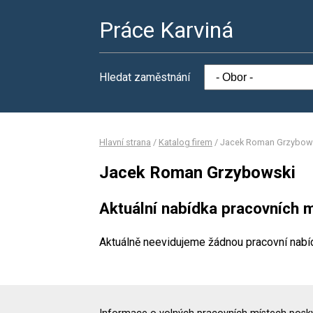
Práce Karviná
Hledat zaměstnání
Hlavní strana
/
Katalog firem
/
Jacek Roman Grzybow
Jacek Roman Grzybowski
Aktuální nabídka pracovních m
Aktuálně neevidujeme žádnou pracovní nabí