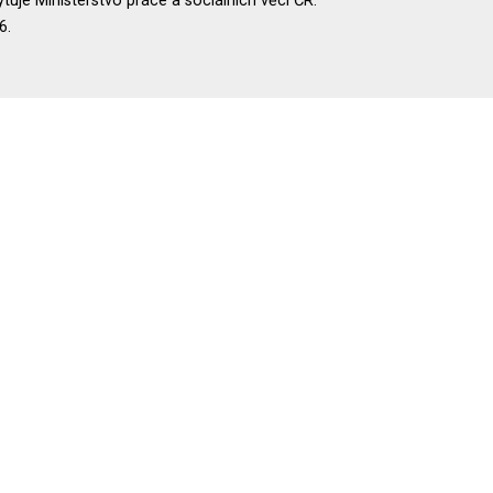
uje Ministerstvo práce a sociálních věcí ČR.
6.