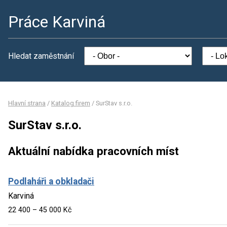
Práce Karviná
Hledat zaměstnání
Hlavní strana
/
Katalog firem
/
SurStav s.r.o.
SurStav s.r.o.
Aktuální nabídka pracovních míst
Podlaháři a obkladači
Karviná
22 400 – 45 000 Kč