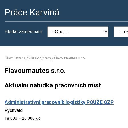
Práce Karviná
Hledat zaměstnání
Hlavní strana
/
Katalog firem
/
Flavournautes s.r.o.
Flavournautes s.r.o.
Aktuální nabídka pracovních míst
Administrativní pracovník logistiky POUZE OZP
Rychvald
18 000 – 25 000 Kč