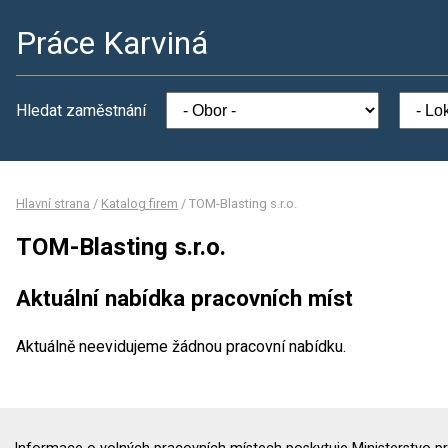
Práce Karviná
Hledat zaměstnání
Hlavní strana
/
Katalog firem
/
TOM-Blasting s.r.o.
TOM-Blasting s.r.o.
Aktuální nabídka pracovních míst
Aktuálně neevidujeme žádnou pracovní nabídku.